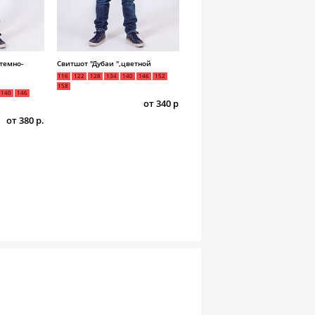
,темно-
Свитшот "Дубаи ",цветной
Свитшот "Феррари",красный
116
122
128
134
140
146
152
116
122
128
134
140
146
152
158
158
140
146
от 340 р.
от 360 р
от 380 р.