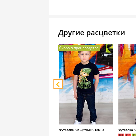
Другие расцветки
Скоро в производстве
Футболка "Защитник", темно-
Футболка "
104
110
11