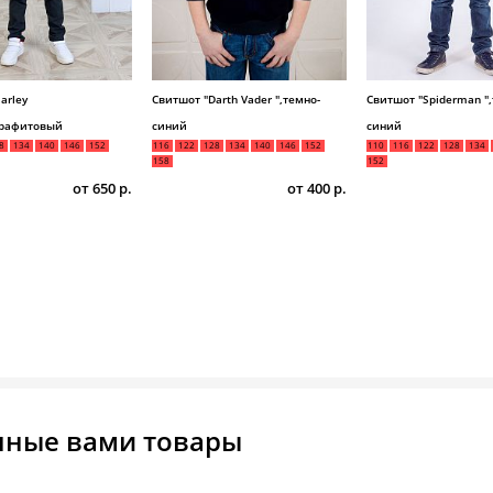
arley
Свитшот "Darth Vader ",темно-
Свитшот "Spiderman "
графитовый
синий
синий
8
134
140
146
152
116
122
128
134
140
146
152
110
116
122
128
134
158
152
от 650 р.
от 400 р.
нные вами товары