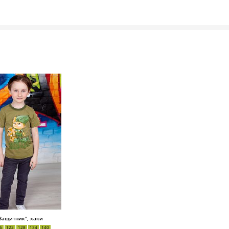
Защитник", хаки
6
122
128
134
140