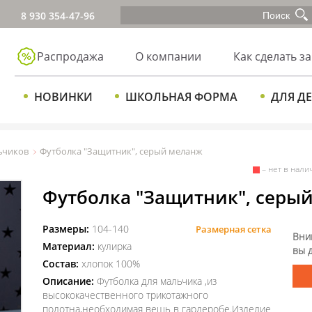
8 930 354-47-96
Распродажа
О компании
Как сделать за
НОВИНКИ
ШКОЛЬНАЯ ФОРМА
ДЛЯ Д
ьчиков
Футболка "Защитник", серый меланж
– нет в нали
Футболка "Защитник", серы
Размеры:
104-140
Размерная сетка
Вни
Материал:
кулирка
вы 
Состав:
хлопок 100%
Описание:
Футболка для мальчика ,из
высококачественного трикотажного
полотна,необходимая вещь в гардеробе.Изделие