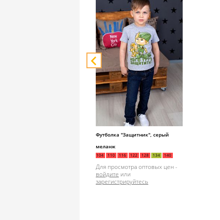
Футболка "Защитник", серый
меланж
104
110
116
122
128
134
140
Для просмотра оптовых цен -
войдите
или
зарегистрируйтесь