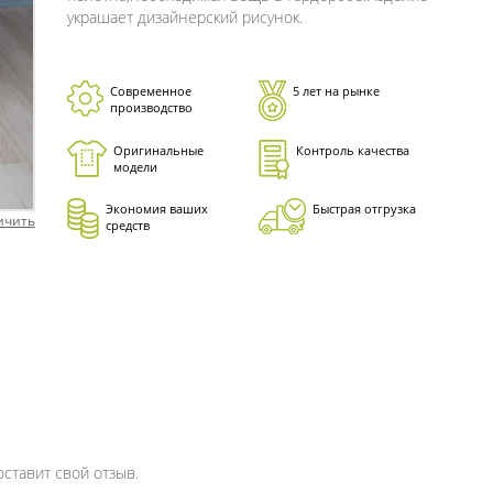
украшает дизайнерский рисунок.
Современное
5 лет на рынке
производство
Оригинальные
Контроль качества
модели
Экономия ваших
Быстрая отгрузка
ичить
средств
оставит свой отзыв.