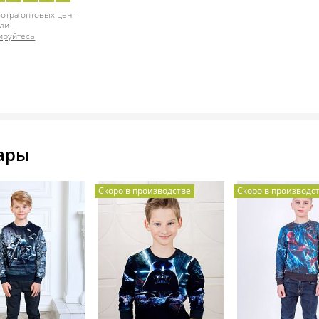
отра оптовых цен -
ли
ируйтесь
ары
Скоро в производстве
Скоро в производс