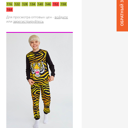
ОБРАТНЫЙ ЗВОНОК
116
122
128
134
140
146
152
158
164
Для просмотра оптовых цен -
войдите
или
зарегистрируйтесь