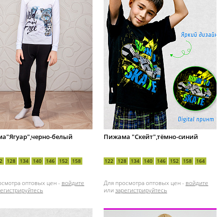
а"Ягуар",черно-белый
Пижама "Скейт",тёмно-синий
2
128
134
140
146
152
158
122
128
134
140
146
152
158
164
осмотра оптовых цен -
войдите
Для просмотра оптовых цен -
войдите
регистрируйтесь
или
зарегистрируйтесь