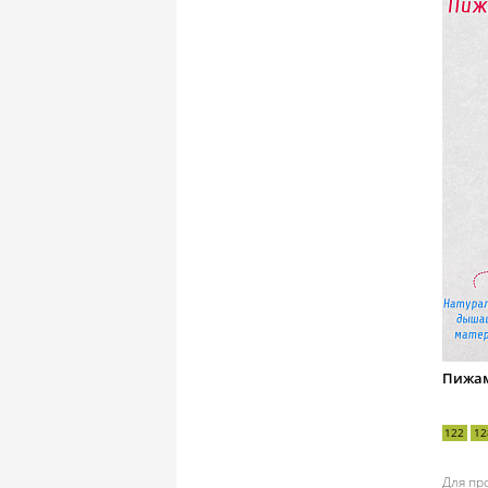
Пижам
122
12
Для пр