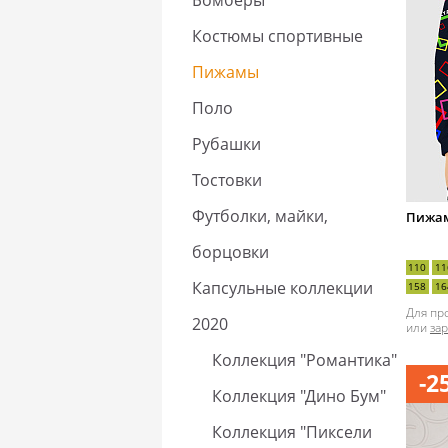
Бомберы
Костюмы спортивные
Пижамы
Поло
Рубашки
Тостовки
Футболки, майки,
Пижам
борцовки
110
11
Капсульные коллекции
158
16
Для пр
2020
или
за
Коллекция "Романтика"
-2
Коллекция "Дино Бум"
Коллекция "Пиксели