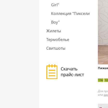
Girl"
Коллекция "Пиксели
Boy"
Жилеты
Термобелье
Свитшоты
Скачать
Пижам
прайс-лист
116
12
Для пр
или
за