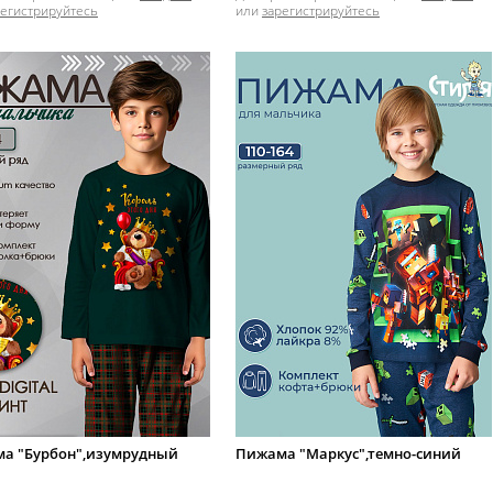
регистрируйтесь
или
зарегистрируйтесь
а "Бурбон",изумрудный
Пижама "Маркус",темно-синий