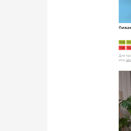
Пижам
110
11
158
16
Для пр
или
за