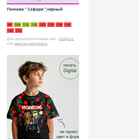
Пижама " Сафари ",чёрный
98
104
110
116
122
128
134
140
146
152
Для просмотра оптовых цен -
войдите
или
зарегистрируйтесь