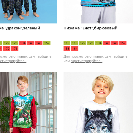
а "Дракон",зеленый
Пижама "Енот",бирюзовый
6
122
128
134
140
146
152
110
116
122
128
134
140
146
152
4
170
176
158
164
осмотра оптовых цен -
войдите
Для просмотра оптовых цен -
войдите
регистрируйтесь
или
зарегистрируйтесь