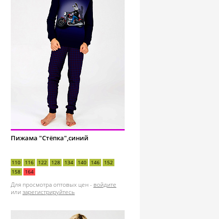
Пижама "Стёпка",синий
110
116
122
128
134
140
146
152
158
164
Для просмотра оптовых цен -
войдите
или
зарегистрируйтесь