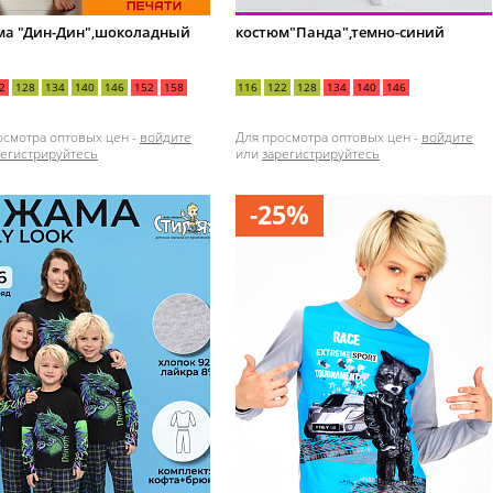
а "Дин-Дин",шоколадный
костюм"Панда",темно-синий
2
128
134
140
146
152
158
116
122
128
134
140
146
осмотра оптовых цен -
войдите
Для просмотра оптовых цен -
войдите
регистрируйтесь
или
зарегистрируйтесь
-25%