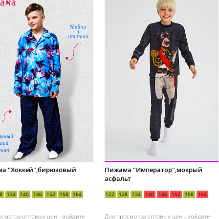
а "Хоккей",бирюзовый
Пижама "Император",мокрый
асфальт
8
134
140
146
152
158
164
122
128
134
140
146
152
158
164
осмотра оптовых цен -
войдите
Для просмотра оптовых цен -
войдите