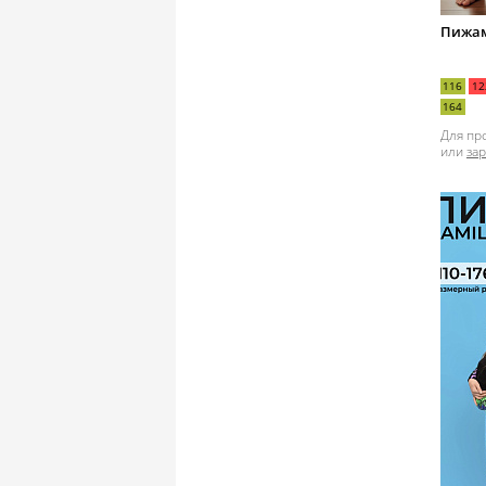
Пижам
116
12
164
Для пр
или
за