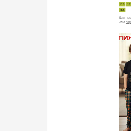
116
12
164
Для пр
или
за