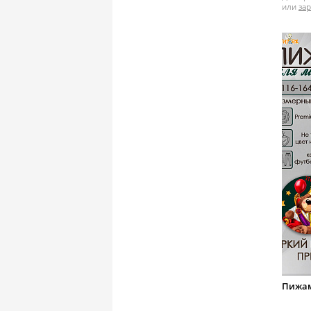
или
за
Пижам