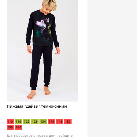
Пижама "Дейзи",темно-синий
110
116
122
128
134
140
146
152
158
164
Для просмотра оптовых цен -
войдите