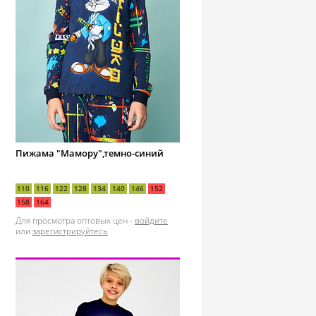
Пижама "Мамору",темно-синий
110
116
122
128
134
140
146
152
158
164
Для просмотра оптовых цен -
войдите
или
зарегистрируйтесь