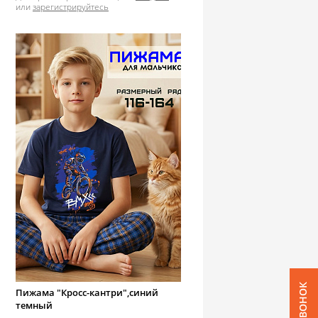
или
зарегистрируйтесь
Пижама "Кросс-кантри",синий
темный