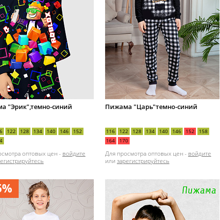
а "Эрик",темно-синий
Пижама "Царь"темно-синий
6
122
128
134
140
146
152
116
122
128
134
140
146
152
158
4
164
170
осмотра оптовых цен -
войдите
Для просмотра оптовых цен -
войдите
регистрируйтесь
или
зарегистрируйтесь
5%