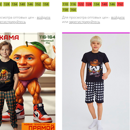
2
128
134
140
146
152
158
110
116
122
128
134
140
146
152
158
164
осмотра оптовых цен -
войдите
Для просмотра оптовых цен -
войдите
регистрируйтесь
или
зарегистрируйтесь