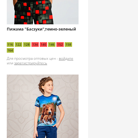
Пижама "Басзуки",темно-зеленый
116
122
128
134
140
146
152
158
164
Для просмотра оптовых цен -
войдите
или
зарегистрируйтесь