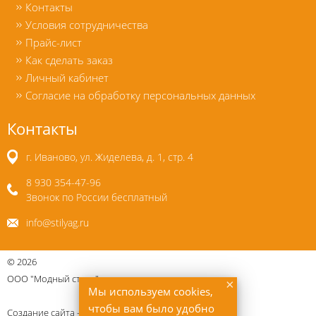
Контакты
Условия сотрудничества
Прайс-лист
Как сделать заказ
Личный кабинет
Согласие на обработку персональных данных
Контакты
г. Иваново, ул. Жиделева, д. 1, стр. 4
8 930 354-47-96
Звонок по России бесплатный
info@stilyag.ru
©
2026
ООО "Модный стиль"
×
Мы используем cookies,
чтобы вам было удобно
Создание сайта —
Uberweb.ru