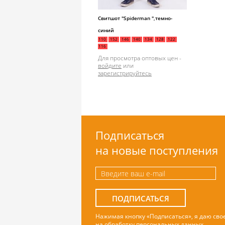
Свитшот "Spiderman ",темно-
синий
110
152
146
140
134
128
122
116
Для просмотра оптовых цен -
войдите
или
зарегистрируйтесь
Подписаться
на новые поступления
ПОДПИСАТЬСЯ
Нажимая кнопку «Подписаться», я даю сво
на обработку персональных данных
.