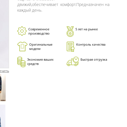
движий,обеспечивает комфорт.Предназначен на
каждый день.
Современное
5 лет на рынке
производство
Оригинальные
Контроль качества
модели
Экономия ваших
Быстрая отгрузка
средств
ичить