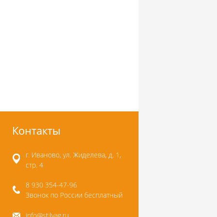
Контакты
г. Иваново, ул. Жиделева, д. 1,
стр. 4
8 930 354-47-96
Звонок по России бесплатный
info@stilyag.ru