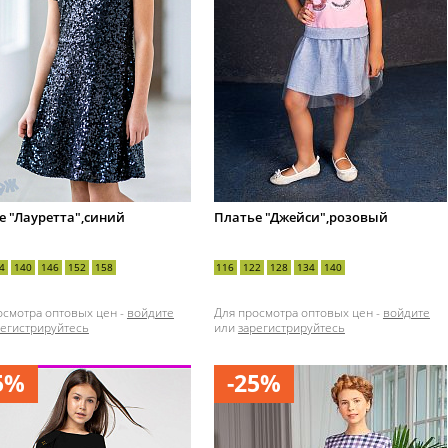
е "Лауретта",синий
Платье "Джейси",розовый
4
140
146
152
158
116
122
128
134
140
осмотра оптовых цен -
войдите
Для просмотра оптовых цен -
войдите
регистрируйтесь
или
зарегистрируйтесь
5%
-25%