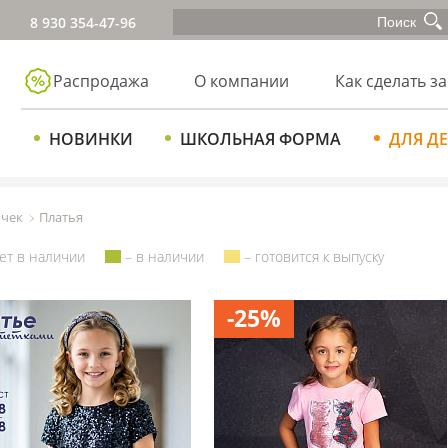
8 930 354-47-96
Распродажа
О компании
Как сделать за
НОВИНКИ
ШКОЛЬНАЯ ФОРМА
ДЛЯ Д
очек
Платья
ет в наличии
– в наличии
– готовится к выпуску
-25%