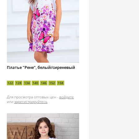
Платье "Рене", белый/сиреневый
122
128
134
140
146
152
158
Для просмотра оптовых цен -
войдите
или
зарегистрируйтесь