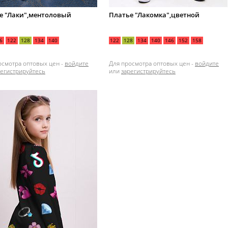
е "Лаки",ментоловый
Платье "Лакомка",цветной
6
122
128
134
140
122
128
134
140
146
152
158
осмотра оптовых цен -
войдите
Для просмотра оптовых цен -
войдите
регистрируйтесь
или
зарегистрируйтесь