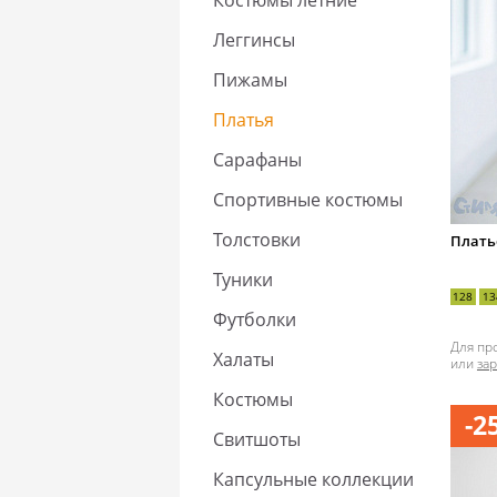
Костюмы летние
Леггинсы
Пижамы
Платья
Сарафаны
Спортивные костюмы
Толстовки
Плать
Туники
128
13
Футболки
Для пр
Халаты
или
за
Костюмы
-2
Свитшоты
Капсульные коллекции