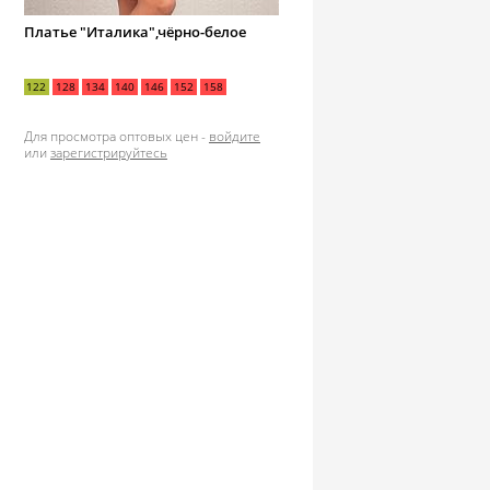
Платье "Италика",чёрно-белое
122
128
134
140
146
152
158
Для просмотра оптовых цен -
войдите
или
зарегистрируйтесь