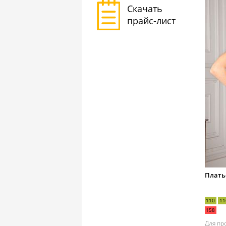
Скачать
прайс-лист
Плать
110
11
158
Для пр