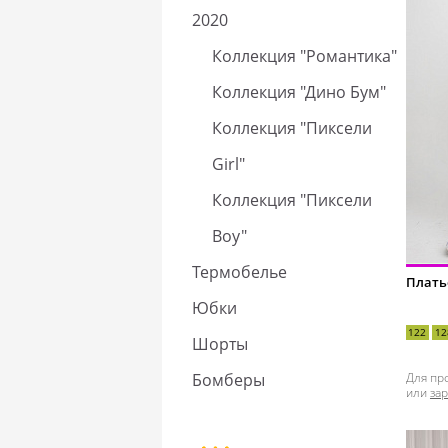
2020
Коллекция "Романтика"
Коллекция "Дино Бум"
Коллекция "Пиксели
Girl"
Коллекция "Пиксели
Boy"
Термобелье
Плать
Юбки
122
12
Шорты
Бомберы
Для пр
или
за