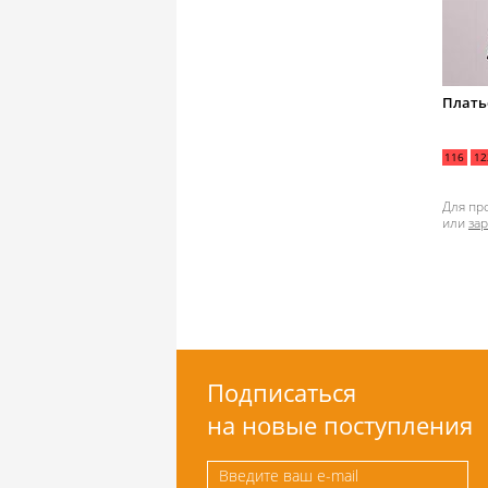
Плать
116
12
Для пр
или
за
Подписаться
на новые поступления