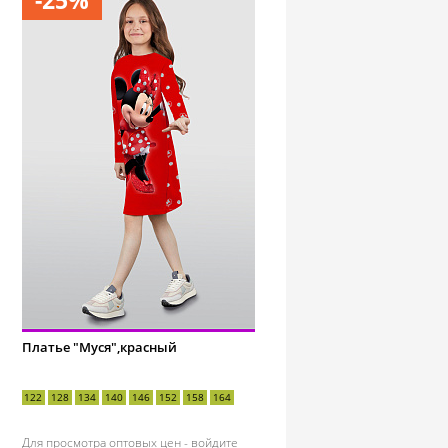
-25%
Платье "Муся",красный
122
128
134
140
146
152
158
164
Для просмотра оптовых цен -
войдите