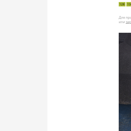
128
13
Для пр
или
за