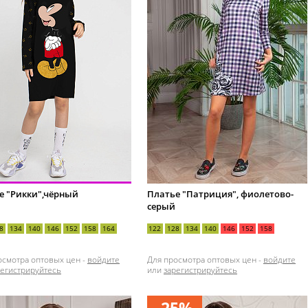
е "Рикки",чёрный
Платье "Патриция", фиолетово-
серый
8
134
140
146
152
158
164
122
128
134
140
146
152
158
осмотра оптовых цен -
войдите
Для просмотра оптовых цен -
войдите
регистрируйтесь
или
зарегистрируйтесь