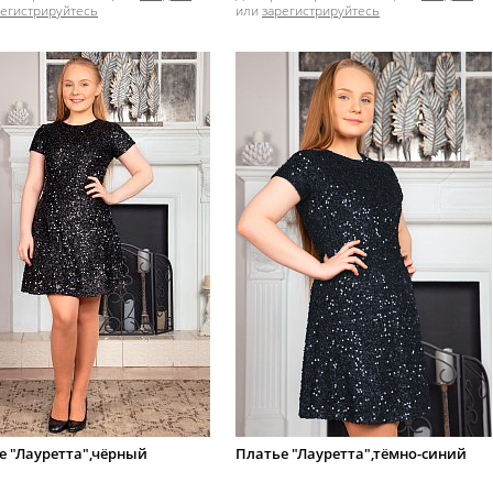
регистрируйтесь
или
зарегистрируйтесь
е "Лауретта",чёрный
Платье "Лауретта",тёмно-синий