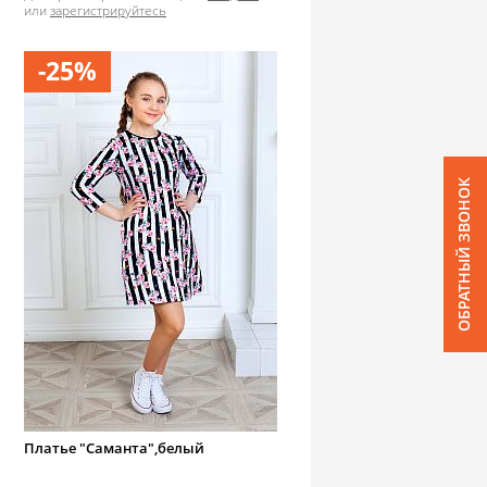
или
зарегистрируйтесь
-25%
ОБРАТНЫЙ ЗВОНОК
Платье "Саманта",белый