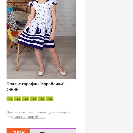
Платье-сарафан "Кораблики",
синий
116
122
128
134
140
146
Для просмотра оптовых цен -
войдите
или
зарегистрируйтесь