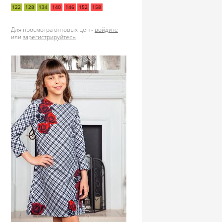
122
128
134
140
146
152
158
Для просмотра оптовых цен -
войдите
или
зарегистрируйтесь