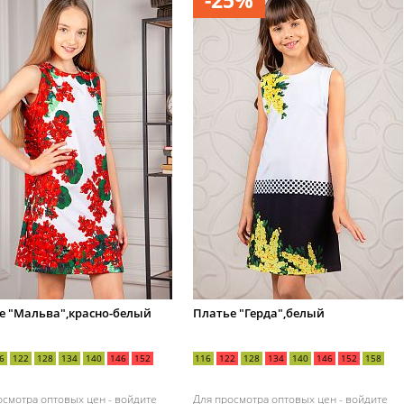
-25%
е "Мальва",красно-белый
Платье "Герда",белый
6
122
128
134
140
146
152
116
122
128
134
140
146
152
158
осмотра оптовых цен -
войдите
Для просмотра оптовых цен -
войдите