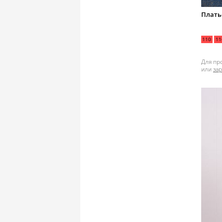
Плать
110
11
Для пр
или
за