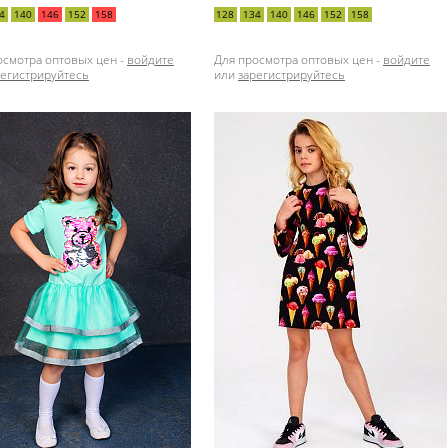
4
140
146
152
158
128
134
140
146
152
158
осмотра оптовых цен -
войдите
Для просмотра оптовых цен -
войдите
регистрируйтесь
или
зарегистрируйтесь