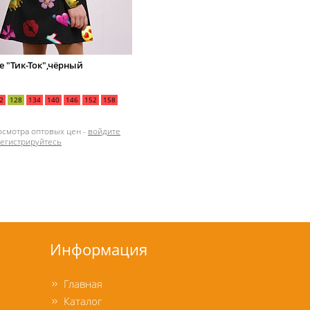
е "Тик-Ток",чёрный
2
128
134
140
146
152
158
осмотра оптовых цен -
войдите
регистрируйтесь
Информация
Главная
Каталог