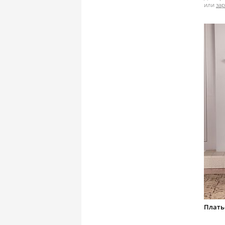
или
за
Плать