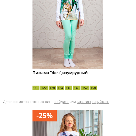
Пижама "Фея",изумрудный
116
122
128
134
140
146
152
158
Для просмотра оптовых цен -
войдите
или
зарегистрируйтесь
-25%