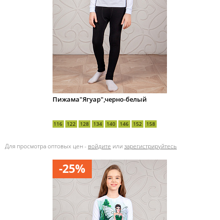
Пижама"Ягуар",черно-белый
116
122
128
134
140
146
152
158
Для просмотра оптовых цен -
войдите
или
зарегистрируйтесь
-25%