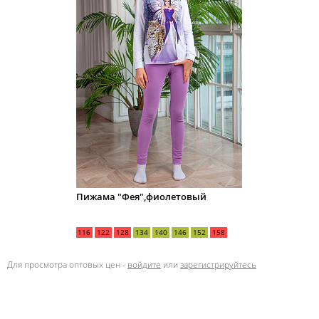
Пижама "Фея",фиолетовый
116
122
128
134
140
146
152
158
Для просмотра оптовых цен -
войдите
или
зарегистрируйтесь