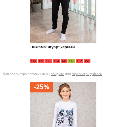
Пижама"Ягуар",чёрный
116
122
128
134
140
146
152
158
Для просмотра оптовых цен -
войдите
или
зарегистрируйтесь
-25%