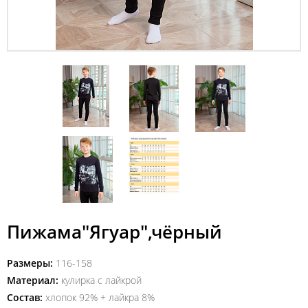
Пижама"Ягуар",чёрный
Размеры:
116-158
Материал:
кулирка с лайкрой
Состав:
хлопок 92% + лайкра 8%