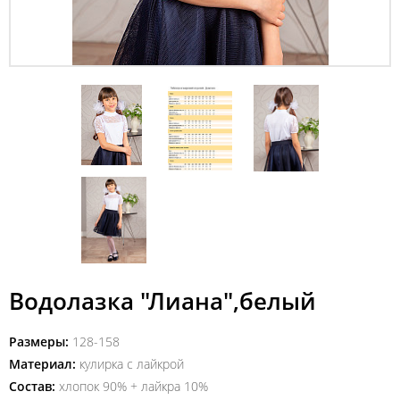
Водолазка "Лиана",белый
Размеры:
128-158
Материал:
кулирка с лайкрой
Состав:
хлопок 90% + лайкра 10%