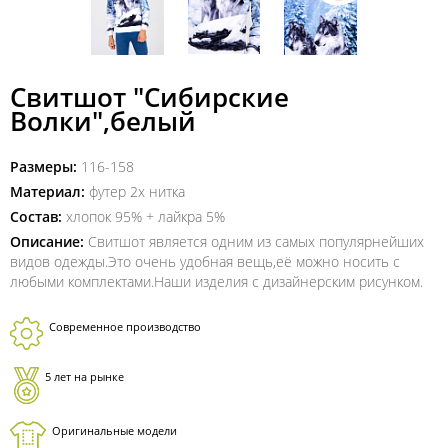
Свитшот "Сибирские
Волки",белый
Размеры:
116-158
Материал:
футер 2х нитка
Состав:
хлопок 95% + лайкра 5%
Описание:
Свитшот является одним из самых популярнейших
видов одежды.Это очень удобная вещь,её можно носить с
любыми комплектами.Наши изделия с дизайнерским рисунком.
Современное производство
5 лет на рынке
Оригинальные модели