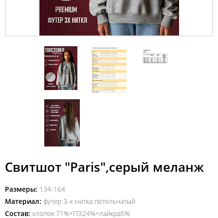
Свитшот "Paris",серый меланж
Размеры:
134-164
Материал:
футер 3-х нитка петельчатый
Состав:
хлопок 71%+ПЭ24%+лайкра5%