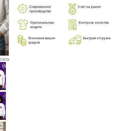
Современное
5 лет на рынке
производство
Оригинальные
Контроль качества
модели
Экономия ваших
Быстрая отгрузка
средств
ичить