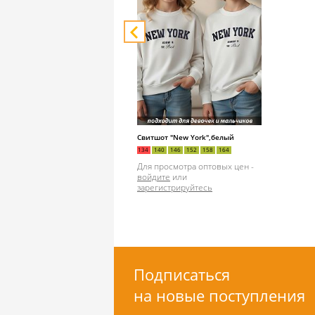
Свитшот "New York",белый
134
140
146
152
158
164
Для просмотра оптовых цен -
войдите
или
зарегистрируйтесь
Подписаться
на новые поступления