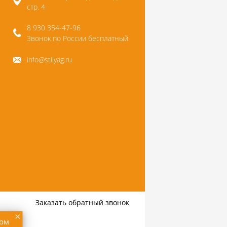
стр. 4
8 930 354-47-96
Звонок по России бесплатный
info@stilyag.ru
Заказать обратный звонок
×
том