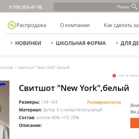
8 930 354-47-96
Распродажа
О компании
Как сделать за
НОВИНКИ
ШКОЛЬНАЯ ФОРМА
ДЛЯ Д
ьчиков
Свитшот "New York",белый
– нет в нали
Свитшот "New York",белый
Размеры:
134-164
Размерная сетка
Вни
Материал:
футер 3-х нитка петельчатый
вы 
Состав:
хлопок 80% +ПЭ 20%
Описание: