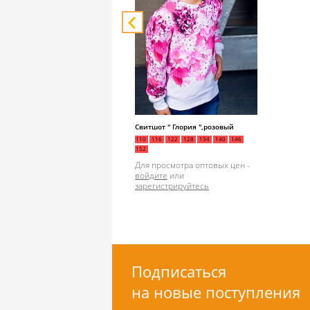
Свитшот " Глория ",розовый
110
116
122
128
134
140
146
152
Для просмотра оптовых цен -
войдите
или
зарегистрируйтесь
Подписаться
на новые поступления