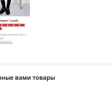
Глория ",синий
6
122
128
134
140
8
отра оптовых цен -
ли
ируйтесь
нные вами товары