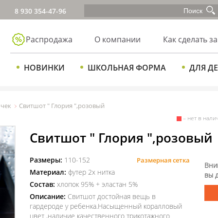
8 930 354-47-96
Распродажа
О компании
Как сделать за
НОВИНКИ
ШКОЛЬНАЯ ФОРМА
ДЛЯ Д
очек
Свитшот " Глория ",розовый
– нет в нали
Свитшот " Глория ",розовый
Размеры:
110-152
Размерная сетка
Вни
Материал:
футер 2х нитка
вы 
Состав:
хлопок 95% + эластан 5%
Описание:
Свитшот достойная вещь в
гардероде у ребенка.Насыщенный коралловый
цвет ,наличие качественного трикотажного