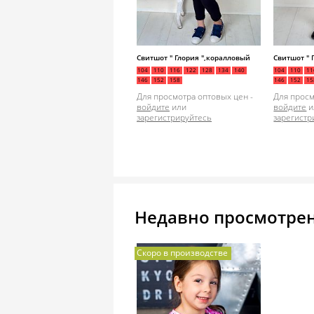
Свитшот " Глория ",коралловый
Свитшот " 
104
110
116
122
128
134
140
104
110
11
146
152
158
146
152
15
Для просмотра оптовых цен -
Для просм
войдите
или
войдите
и
зарегистрируйтесь
зарегистр
Недавно просмотре
Скоро в производстве