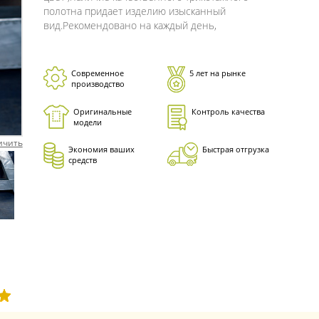
полотна придает изделию изысканный
вид.Рекомендовано на каждый день,
Современное
5 лет на рынке
производство
Оригинальные
Контроль качества
модели
ичить
Экономия ваших
Быстрая отгрузка
средств