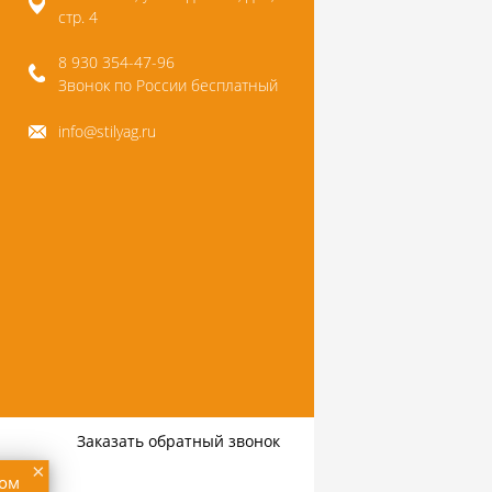
стр. 4
8 930 354-47-96
Звонок по России бесплатный
info@stilyag.ru
Заказать обратный звонок
×
том