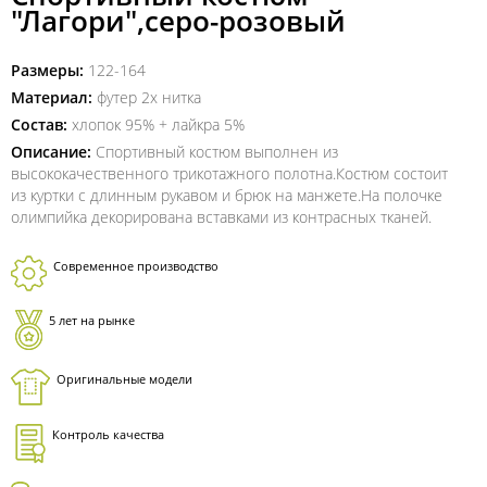
"Лагори",серо-розовый
Размеры:
122-164
Материал:
футер 2х нитка
Состав:
хлопок 95% + лайкра 5%
Описание:
Спортивный костюм выполнен из
высококачественного трикотажного полотна.Костюм состоит
из куртки с длинным рукавом и брюк на манжете.На полочке
олимпийка декорирована вставками из контрасных тканей.
Современное производство
5 лет на рынке
Оригинальные модели
Контроль качества