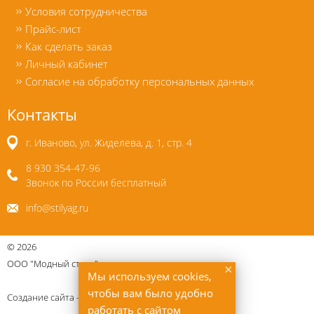
Условия сотрудничества
Прайс-лист
Как сделать заказ
Личный кабинет
Согласие на обработку персональных данных
Контакты
г. Иваново, ул. Жиделева, д. 1, стр. 4
8 930 354-47-96
Звонок по России бесплатный
info@stilyag.ru
©
2026
ООО "Модный стиль"
×
Мы используем cookies,
чтобы вам было удобно
Создание сайта —
Uberweb.ru
работать с сайтом