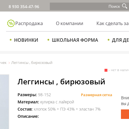
8 930 354-47-96
Распродажа
О компании
Как сделать за
НОВИНКИ
ШКОЛЬНАЯ ФОРМА
ДЛЯ Д
очек
Леггинсы , бирюзовый
– нет в нали
Леггинсы , бирюзовый
Размеры:
98-152
Размерная сетка
Вни
Материал:
кулирка с лайкрой
вы 
Состав:
хлопок 50% + ПЭ 43% + эластан 7%
Описание: