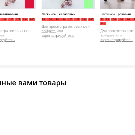
, малиновый
Леггинсы , салатовый
Леггинсы , розовый
116
122
128
134
140
98
104
110
116
122
128
134
140
92
98
104
110
116
1
140
Для просмотра оптовых цен -
отра оптовых цен -
Для просмотра опто
войдите
или
ли
войдите
или
зарегистрируйтесь
ируйтесь
зарегистрируйтесь
нные вами товары