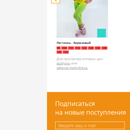
Леггинсы , бирюзовый
98
104
110
116
122
128
134
140
146
152
Для просмотра оптовых цен -
войдите
или
зарегистрируйтесь
Подписаться
на новые поступления