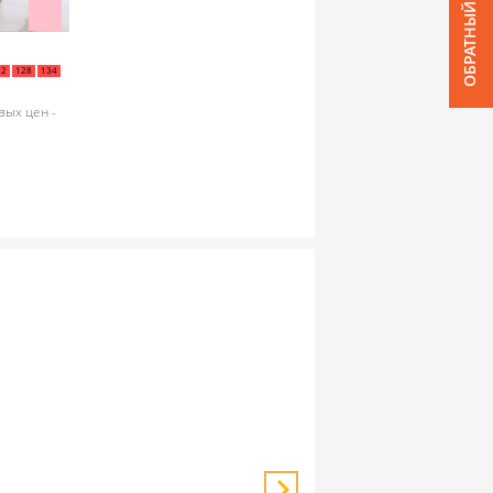
ОБРАТНЫЙ ЗВОНОК
22
128
134
вых цен -