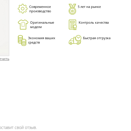
Современное
5 лет на рынке
производство
Оригинальные
Контроль качества
модели
Экономия ваших
Быстрая отгрузка
средств
ичить
оставит свой отзыв.