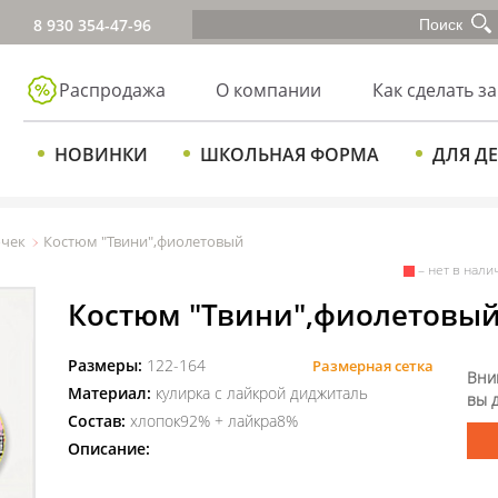
8 930 354-47-96
Распродажа
О компании
Как сделать за
НОВИНКИ
ШКОЛЬНАЯ ФОРМА
ДЛЯ Д
очек
Костюм "Твини",фиолетовый
– нет в нали
Костюм "Твини",фиолетовы
Размеры:
122-164
Размерная сетка
Вни
Материал:
кулирка с лайкрой диджиталь
вы 
Состав:
хлопок92% + лайкра8%
Описание: