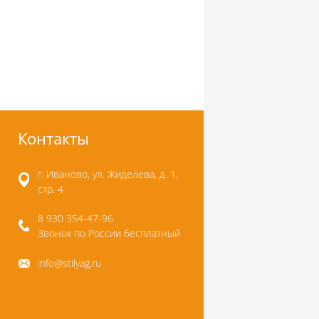
Контакты
г. Иваново, ул. Жиделева, д. 1,
стр. 4
8 930 354-47-96
Звонок по России бесплатный
info@stilyag.ru