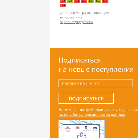
122
128
134
140
146
152
158
164
Для просмотра оптовых цен -
войдите
или
зарегистрируйтесь
Подписаться
на новые поступления
ПОДПИСАТЬСЯ
Нажимая кнопку «Подписаться», я даю сво
на обработку персональных данных
.