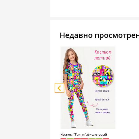
Недавно просмотре
Костюм "Твини",фиолетовый