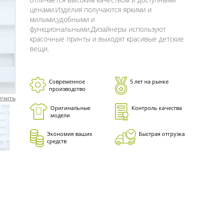
ценами.Изделия получаются яркими и
милыми,удобными и
функциональными.Дизайнеры используют
красочные принты и выходят красивые детские
вещи.
Современное
5 лет на рынке
производство
ичить
Оригинальные
Контроль качества
модели
Экономия ваших
Быстрая отгрузка
средств