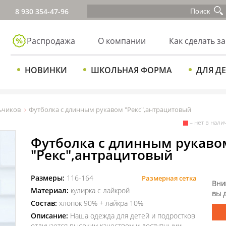
8 930 354-47-96
Распродажа
О компании
Как сделать за
НОВИНКИ
ШКОЛЬНАЯ ФОРМА
ДЛЯ Д
ьчиков
Футболка с длинным рукавом "Рекс",антрацитовый
– нет в нали
Футболка с длинным рукаво
"Рекс",антрацитовый
Размеры:
116-164
Размерная сетка
Вни
Материал:
кулирка с лайкрой
вы 
Состав:
хлопок 90% + лайкра 10%
Описание:
Наша одежда для детей и подростков
отличается высоким качеством и доступными