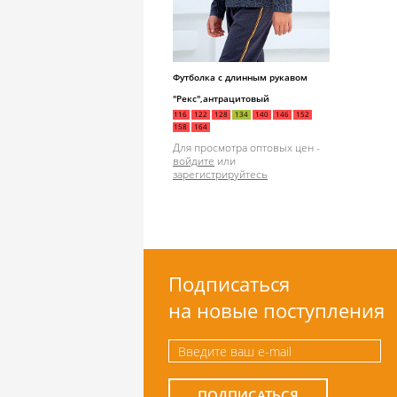
Футболка с длинным рукавом
"Рекс",антрацитовый
116
122
128
134
140
146
152
158
164
Для просмотра оптовых цен -
войдите
или
зарегистрируйтесь
Подписаться
на новые поступления
ПОДПИСАТЬСЯ