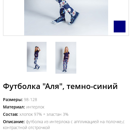
Футболка "Аля", темно-синий
Размеры:
98-128
Материал:
интерлок
Состав:
хлопок 97% + эластан 3%
Описание:
футболка из интерлока с аппликацией на полочке,с
контрастной отстрочкой