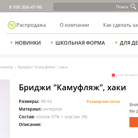
8 930 354-47-96
Распродажа
О компании
Как сделать за
НОВИНКИ
ШКОЛЬНАЯ ФОРМА
ДЛЯ Д
ьчиков
Бриджи "Камуфляж", хаки
– нет в нали
Бриджи "Камуфляж", хаки
Размеры:
98-92
Размерная сетка
Вни
Материал:
интерлок
вы 
Состав:
хлопок 97% + эластан 3%
Описание: