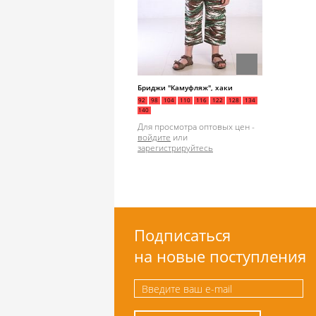
Бриджи "Камуфляж", хаки
92
98
104
110
116
122
128
134
140
Для просмотра оптовых цен -
войдите
или
зарегистрируйтесь
Подписаться
на новые поступления