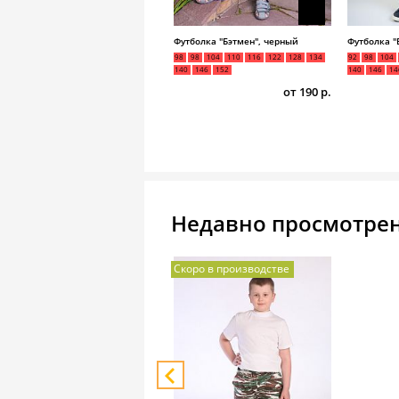
Футболка "Бэтмен", черный
Футболка "
98
98
104
110
116
122
128
134
92
98
104
140
146
152
140
146
14
от 190 р.
Недавно просмотре
Скоро в производстве