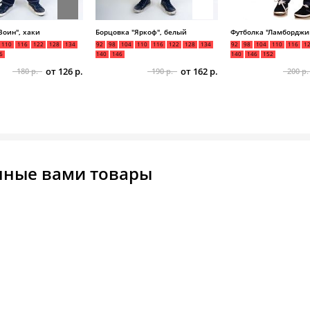
Воин", хаки
Борцовка "Яркоф", белый
Футболка "Ламборджи
110
116
122
128
134
92
98
104
110
116
122
128
134
92
98
104
110
116
1
6
140
146
140
146
152
от 126 р.
от 162 р.
180 р.
190 р.
200 р.
нные вами товары