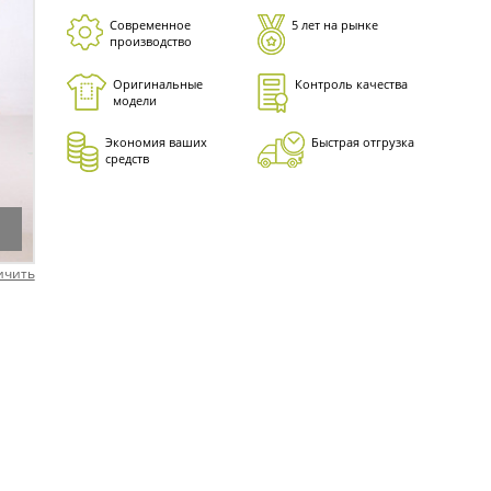
Современное
5 лет на рынке
производство
Оригинальные
Контроль качества
модели
Экономия ваших
Быстрая отгрузка
средств
ичить