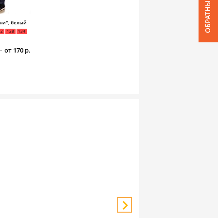
ни", белый
22
128
134
от 170 р.