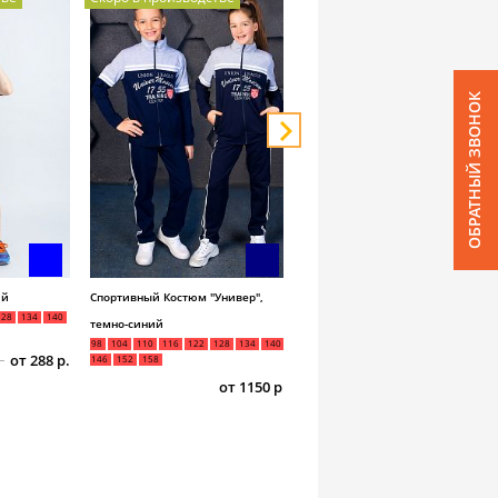
ОБРАТНЫЙ ЗВОНОК
ий
Спортивный Костюм "Универ",
Костюм "Стиляж", красный
128
134
140
98
104
110
116
122
128
134
140
темно-синий
146
98
104
110
116
122
128
134
140
от 288 р.
от 280 р
350 р.
146
152
158
от 1150 р.