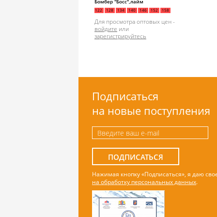
Бомбер "Босс",лайм
122
128
134
140
146
152
158
Для просмотра оптовых цен -
войдите
или
зарегистрируйтесь
Подписаться
на новые поступления
ПОДПИСАТЬСЯ
Нажимая кнопку «Подписаться», я даю сво
на обработку персональных данных
.