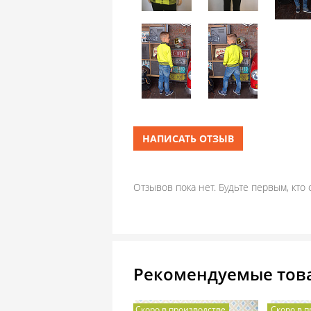
НАПИСАТЬ ОТЗЫВ
Отзывов пока нет. Будьте первым, кто 
Рекомендуемые тов
Скоро в производстве
Скоро в производстве
Скоро в 