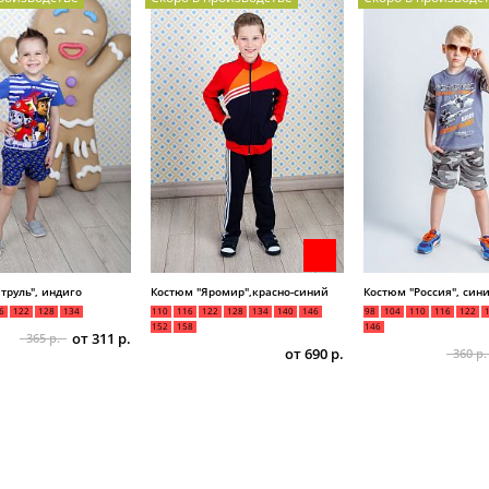
труль", индиго
Костюм "Яромир",красно-синий
Костюм "Россия", син
6
122
128
134
110
116
122
128
134
140
146
98
104
110
116
122
152
158
146
от 311 р.
365 р.
от 690 р.
360 р.