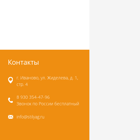
Контакты
г. Иваново, ул. Жиделева, д. 1,
стр. 4
8 930 354-47-96
Звонок по России бесплатный
info@stilyag.ru