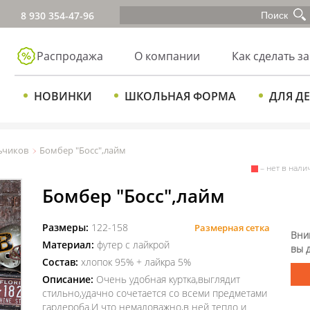
8 930 354-47-96
Распродажа
О компании
Как сделать за
НОВИНКИ
ШКОЛЬНАЯ ФОРМА
ДЛЯ Д
ьчиков
Бомбер "Босс",лайм
– нет в нали
Бомбер "Босс",лайм
Размеры:
122-158
Размерная сетка
Вни
Материал:
футер с лайкрой
вы 
Состав:
хлопок 95% + лайкра 5%
Описание:
Очень удобная куртка,выглядит
стильно,удачно сочетается со всеми предметами
гардероба.И что немаловажно,в ней тепло и