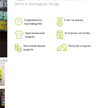
уютно в прохладную погоду.
Современное
5 лет на рынке
производство
Оригинальные
Контроль качества
модели
Экономия ваших
Быстрая отгрузка
средств
ичить