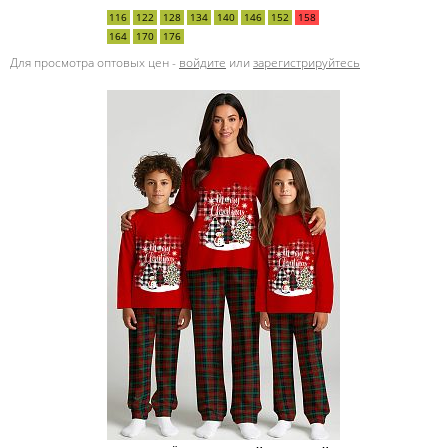
116
122
128
134
140
146
152
158
164
170
176
Для просмотра оптовых цен -
войдите
или
зарегистрируйтесь