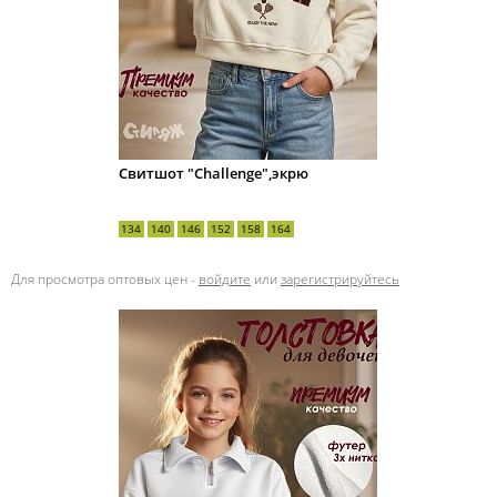
Свитшот "Challenge",экрю
134
140
146
152
158
164
Для просмотра оптовых цен -
войдите
или
зарегистрируйтесь