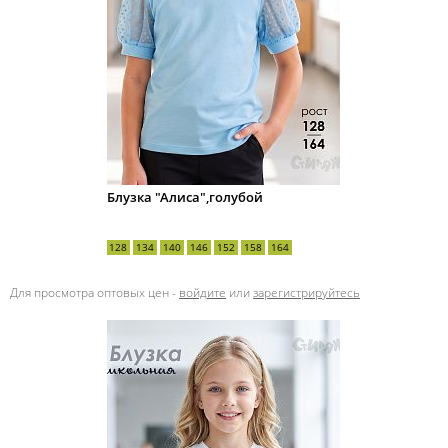
Блузка "Алиса",голубой
128
134
140
146
152
158
164
Для просмотра оптовых цен -
войдите
или
зарегистрируйтесь