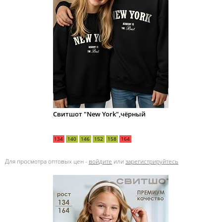
Свитшот "New York",чёрный
134
140
146
152
158
164
Для просмотра оптовых цен -
войдите
или
зарегистрируйтесь