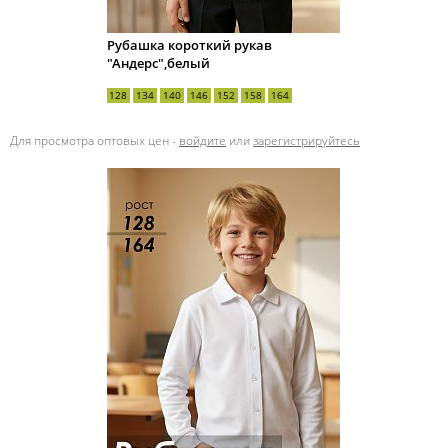
Рубашка короткий рукав
"Андерс",белый
128
134
140
146
152
158
164
Для просмотра оптовых цен -
войдите
или
зарегистрируйтесь