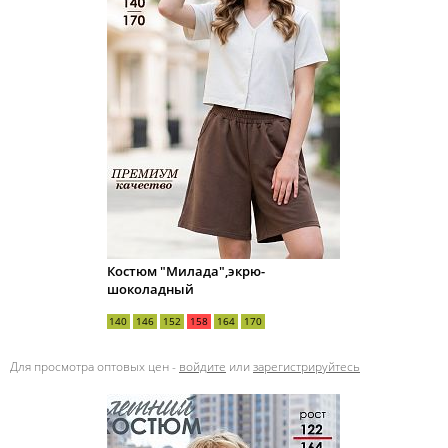
Костюм "Милада",экрю-
шоколадный
140
146
152
158
164
170
Для просмотра оптовых цен -
войдите
или
зарегистрируйтесь