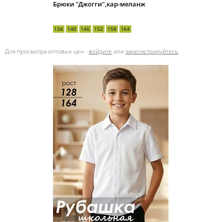
Брюки "Джогги",кар-меланж
134
140
146
152
158
164
Для просмотра оптовых цен -
войдите
или
зарегистрируйтесь