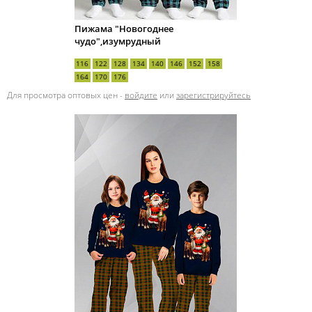
Пижама "Новогоднее
чудо",изумрудный
116
122
128
134
140
146
152
158
164
170
176
Для просмотра оптовых цен -
войдите
или
зарегистрируйтесь