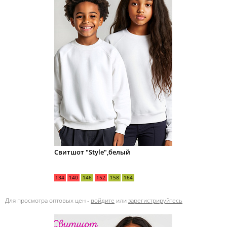
Свитшот "Style",белый
134
140
146
152
158
164
Для просмотра оптовых цен -
войдите
или
зарегистрируйтесь