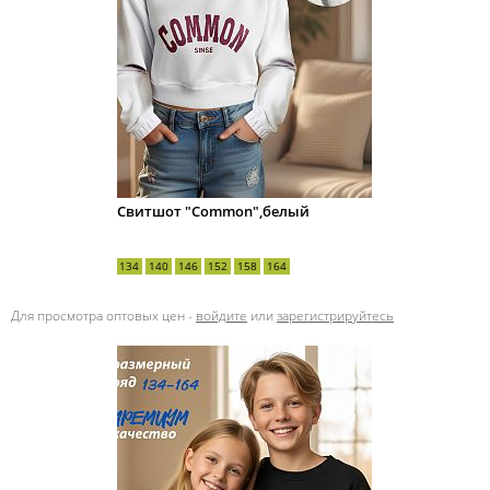
Свитшот "Common",белый
134
140
146
152
158
164
Для просмотра оптовых цен -
войдите
или
зарегистрируйтесь