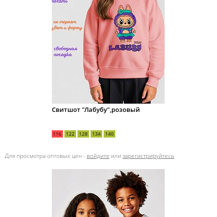
Свитшот "Лабубу",розовый
116
122
128
134
140
Для просмотра оптовых цен -
войдите
или
зарегистрируйтесь