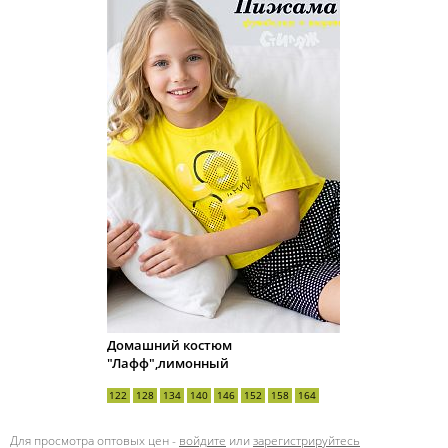
Домашний костюм
"Лафф",лимонный
122
128
134
140
146
152
158
164
Для просмотра оптовых цен -
войдите
или
зарегистрируйтесь