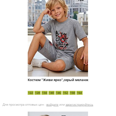
Костюм "Живи ярко",серый меланж
122
128
134
140
146
152
158
164
Для просмотра оптовых цен -
войдите
или
зарегистрируйтесь