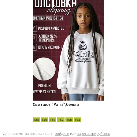
Свитшот "Paris",белый
134
140
146
152
158
164
Для просмотра оптовых цен -
войдите
или
зарегистрируйтесь