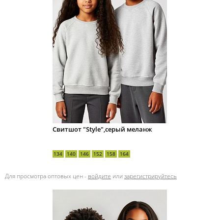
Свитшот "Style",серый меланж
134
140
146
152
158
164
Для просмотра оптовых цен -
войдите
или
зарегистрируйтесь