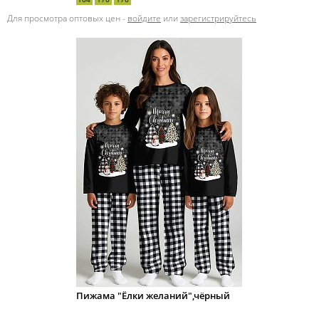
Для просмотра оптовых цен -
войдите
или
зарегистрируйтесь
Пижама "Ёлки желаний",чёрный