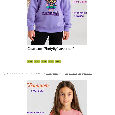
Свитшот "Лабубу",лиловый
116
122
128
134
140
Для просмотра оптовых цен -
войдите
или
зарегистрируйтесь