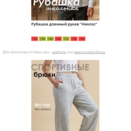
Рубашка длинный рукав "Никлос"
128
134
140
146
152
158
164
Для просмотра оптовых цен -
войдите
или
зарегистрируйтесь