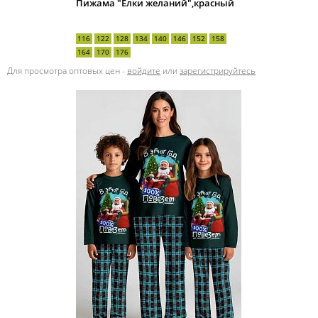
Пижама "Ёлки желаний",красный
116
122
128
134
140
146
152
158
164
170
176
Для просмотра оптовых цен -
войдите
или
зарегистрируйтесь