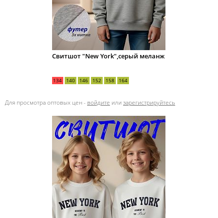
Свитшот "New York",серый меланж
134
140
146
152
158
164
Для просмотра оптовых цен -
войдите
или
зарегистрируйтесь