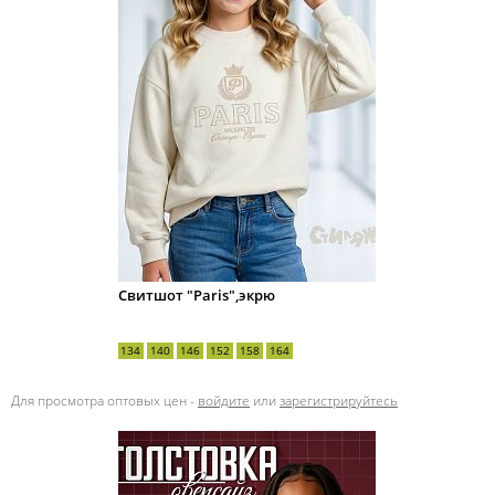
Свитшот "Paris",экрю
134
140
146
152
158
164
Для просмотра оптовых цен -
войдите
или
зарегистрируйтесь