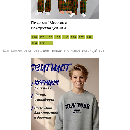
Пижама "Мелодия
Рождества",синий
116
122
128
134
140
146
152
158
164
170
176
Для просмотра оптовых цен -
войдите
или
зарегистрируйтесь