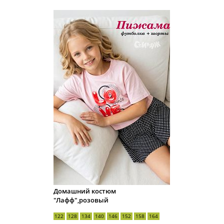
Домашний костюм
"Лафф",розовый
122
128
134
140
146
152
158
164