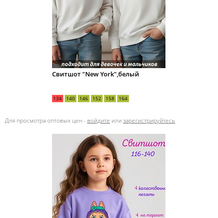
Свитшот "New York",белый
134
140
146
152
158
164
Для просмотра оптовых цен -
войдите
или
зарегистрируйтесь