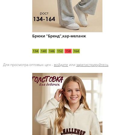
Брюки "Бренд",кар-меланж
134
140
146
152
158
164
Для просмотра оптовых цен -
войдите
или
зарегистрируйтесь