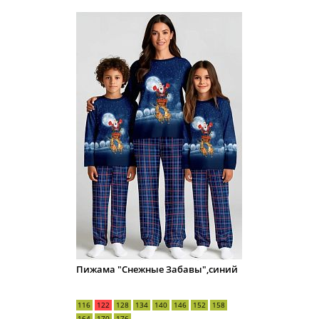
Пижама "Снежные Забавы",синий
116
122
128
134
140
146
152
158
164
170
176