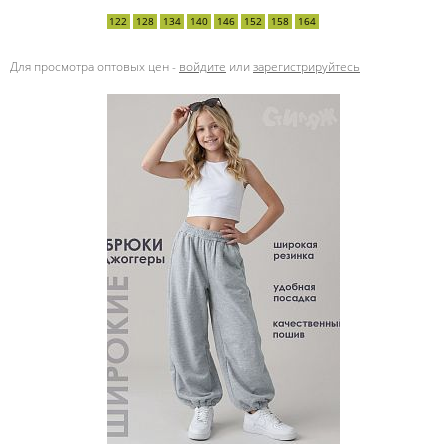
122
128
134
140
146
152
158
164
Для просмотра оптовых цен -
войдите
или
зарегистрируйтесь