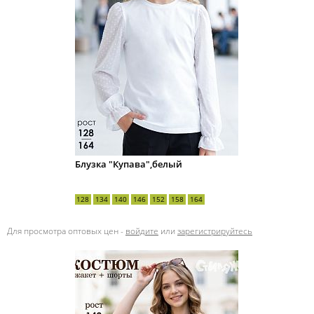
Блузка "Купава",белый
128
134
140
146
152
158
164
Для просмотра оптовых цен -
войдите
или
зарегистрируйтесь