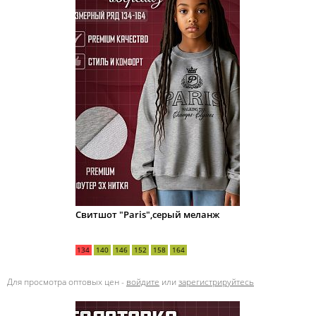
Свитшот "Paris",серый меланж
134
140
146
152
158
164
Для просмотра оптовых цен -
войдите
или
зарегистрируйтесь