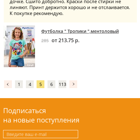
дочке. Сшито добротно. Краски после стирки не
линяют. Принт держится хорошо и не отслаивается.
К покупке рекомендую.
Футболка " Тропики ",ментоловый
от 213.75 р.
285
1
4
5
6
113
Подписаться
на новые поступления