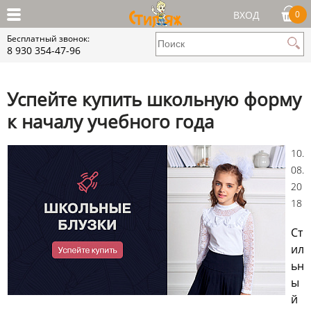
ВХОД
0
Бесплатный звонок:
8 930 354-47-96
Успейте купить школьную форму
к началу учебного года
10.
08.
20
18
Ст
ил
ьн
ы
й