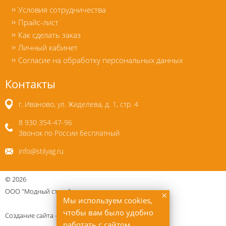
Условия сотрудничества
Прайс-лист
Как сделать заказ
Личный кабинет
Согласие на обработку персональных данных
Контакты
г. Иваново, ул. Жиделева, д. 1, стр. 4
8 930 354-47-96
Звонок по России бесплатный
info@stilyag.ru
©
2026
ООО "Модный стиль"
×
Мы используем cookies,
чтобы вам было удобно
Создание сайта —
Uberweb.ru
работать с сайтом