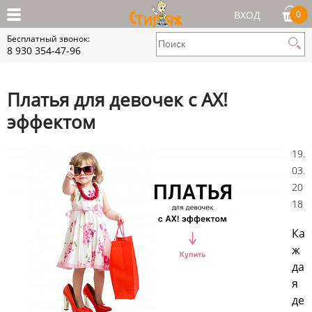
ВХОД
0
Бесплатный звонок:
8 930 354-47-96
Платья для девочек с АХ!
эффектом
19.
03.
20
18
Ка
ж
да
я
де