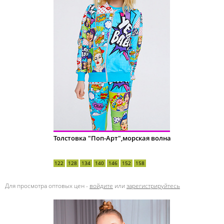
Толстовка "Поп-Арт",морская волна
122
128
134
140
146
152
158
Для просмотра оптовых цен -
войдите
или
зарегистрируйтесь