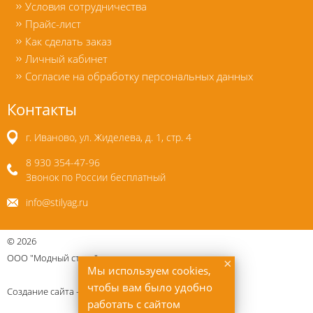
Условия сотрудничества
Прайс-лист
Как сделать заказ
Личный кабинет
Согласие на обработку персональных данных
Контакты
г. Иваново, ул. Жиделева, д. 1, стр. 4
8 930 354-47-96
Звонок по России бесплатный
info@stilyag.ru
©
2026
ООО "Модный стиль"
×
Мы используем cookies,
чтобы вам было удобно
Создание сайта —
Uberweb.ru
работать с сайтом