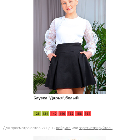
Блузка "Дарья",белый
128
134
140
146
152
158
164
Для просмотра оптовых цен -
войдите
или
зарегистрируйтесь