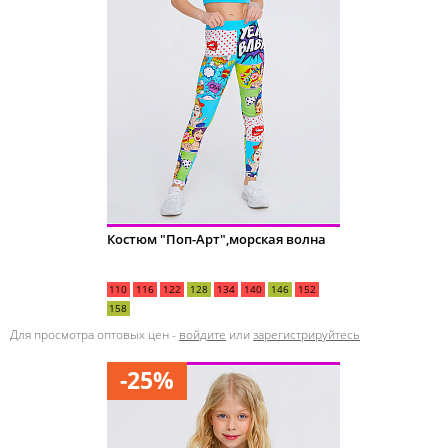
Костюм "Поп-Арт",морская волна
110
116
122
128
134
140
146
152
158
Для просмотра оптовых цен -
войдите
или
зарегистрируйтесь
-25%