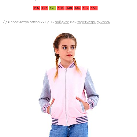
116
122
128
134
140
146
152
158
Для просмотра оптовых цен -
войдите
или
зарегистрируйтесь