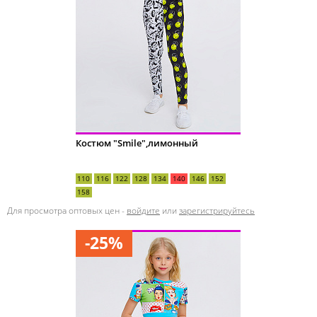
Костюм "Smile",лимонный
110
116
122
128
134
140
146
152
158
Для просмотра оптовых цен -
войдите
или
зарегистрируйтесь
-25%