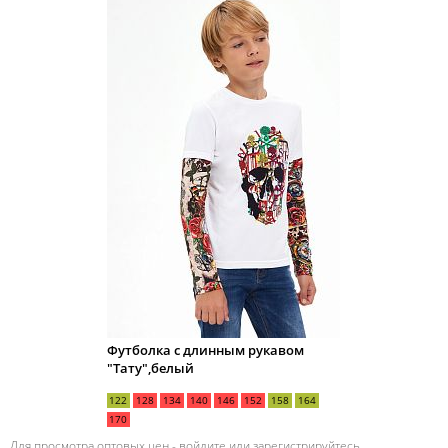
Футболка с длинным рукавом
"Тату",белый
122
128
134
140
146
152
158
164
170
Для просмотра оптовых цен -
войдите
или
зарегистрируйтесь