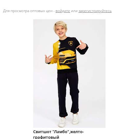
Для просмотра оптовых цен -
войдите
или
зарегистрируйтесь
Свитшот "Ламбо",желто-
графитовый