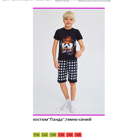
костюм"Панда",темно-синий
116
122
128
134
140
146