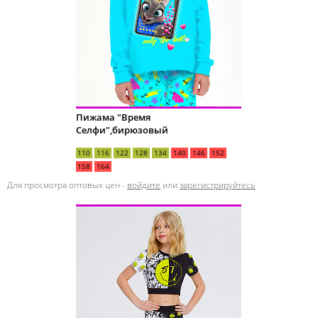
Пижама "Время
Селфи",бирюзовый
110
116
122
128
134
140
146
152
158
164
Для просмотра оптовых цен -
войдите
или
зарегистрируйтесь