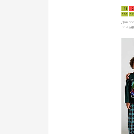
116
12
164
17
Для пр
или
за