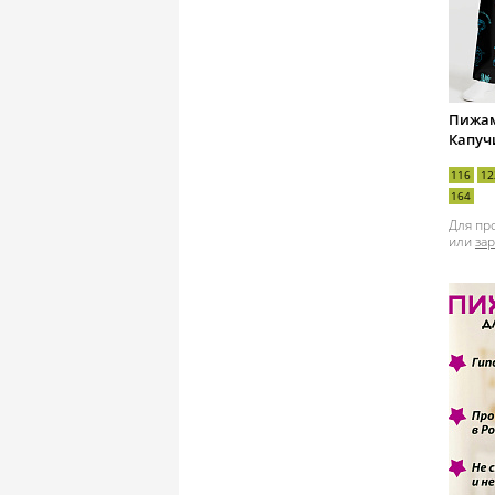
Пижам
Капуч
116
12
164
Для пр
или
за