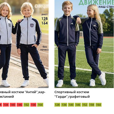
ивный костюм "Антей",кар-
Спортивный костюм
ж/синий
"Гарди",графитовый
8
134
140
146
152
158
164
128
134
140
146
152
158
164