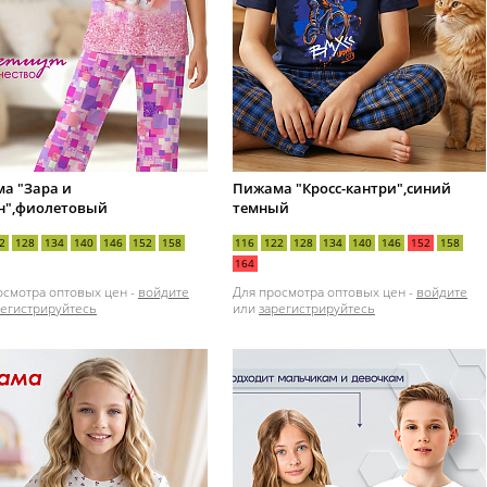
а "Зара и
Пижама "Кросс-кантри",синий
н",фиолетовый
темный
2
128
134
140
146
152
158
116
122
128
134
140
146
152
158
164
осмотра оптовых цен -
войдите
Для просмотра оптовых цен -
войдите
регистрируйтесь
или
зарегистрируйтесь