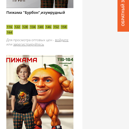
ОБРАТНЫЙ ЗВОНОК
Пижама "Бурбон",изумрудный
116
122
128
134
140
146
152
158
164
Для просмотра оптовых цен -
войдите
или
зарегистрируйтесь