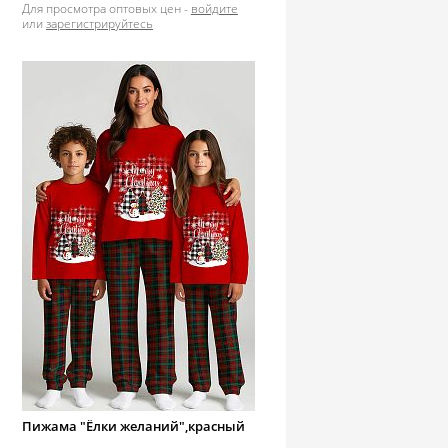
Для просмотра оптовых цен -
войдите
или
зарегистрируйтесь
Пижама "Ёлки желаний",красный