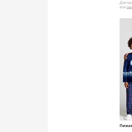
Для пр
или
за
Пижам