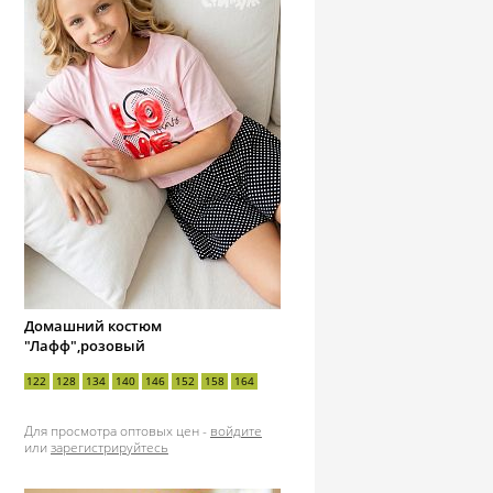
Домашний костюм
"Лафф",розовый
122
128
134
140
146
152
158
164
Для просмотра оптовых цен -
войдите
или
зарегистрируйтесь