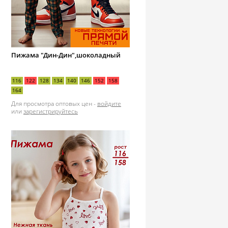
Пижама "Дин-Дин",шоколадный
116
122
128
134
140
146
152
158
164
Для просмотра оптовых цен -
войдите
или
зарегистрируйтесь