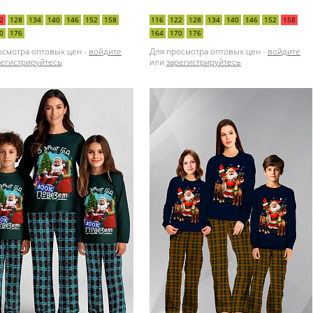
2
128
134
140
146
152
158
116
122
128
134
140
146
152
158
0
176
164
170
176
осмотра оптовых цен -
войдите
Для просмотра оптовых цен -
войдите
регистрируйтесь
или
зарегистрируйтесь