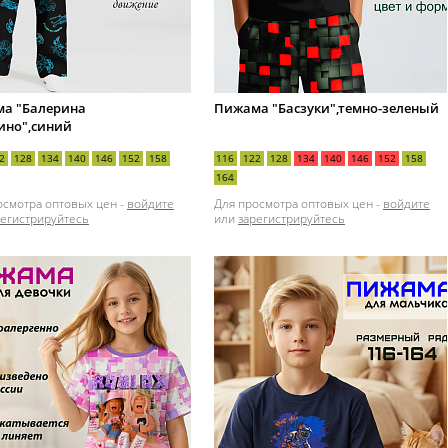
а "Балерина
Пижама "Басзуки",темно-зеленый
ино",синий
2
128
134
140
146
152
158
116
122
128
134
140
146
152
158
164
осмотра оптовых цен -
войдите
Для просмотра оптовых цен -
войдите
регистрируйтесь
или
зарегистрируйтесь