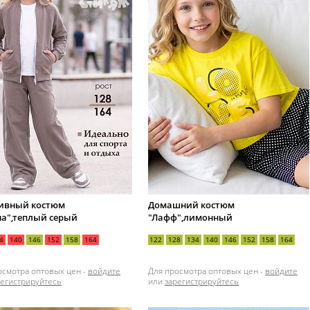
ивный костюм
Домашний костюм
на",теплый серый
"Лафф",лимонный
4
140
146
152
158
164
122
128
134
140
146
152
158
164
осмотра оптовых цен -
войдите
Для просмотра оптовых цен -
войдите
регистрируйтесь
или
зарегистрируйтесь