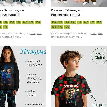
а "Новогоднее
Пижама "Мелодия
,изумрудный
Рождества",синий
2
128
134
140
146
152
158
116
122
128
134
140
146
152
158
0
176
164
170
176
осмотра оптовых цен -
войдите
Для просмотра оптовых цен -
войдите
регистрируйтесь
или
зарегистрируйтесь