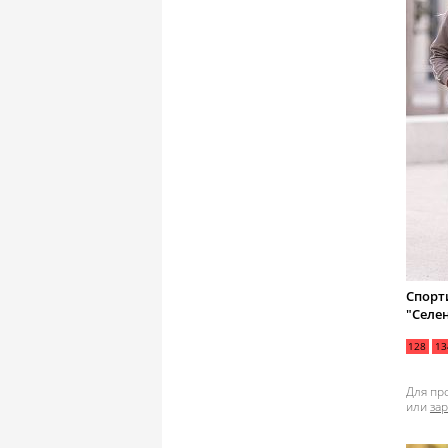
Спорт
"Селе
128
13
Для пр
или
за