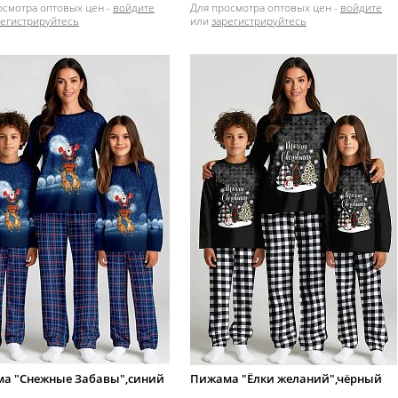
осмотра оптовых цен -
войдите
Для просмотра оптовых цен -
войдите
регистрируйтесь
или
зарегистрируйтесь
а "Снежные Забавы",синий
Пижама "Ёлки желаний",чёрный