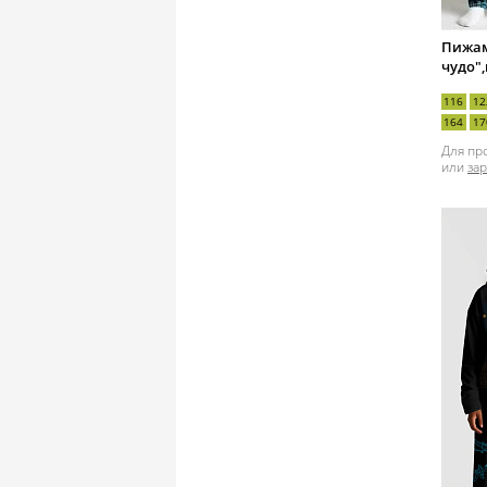
Пижам
чудо"
116
12
164
17
Для пр
или
за