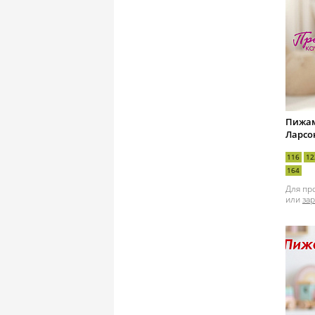
Пижам
Ларсо
116
12
164
Для пр
или
за