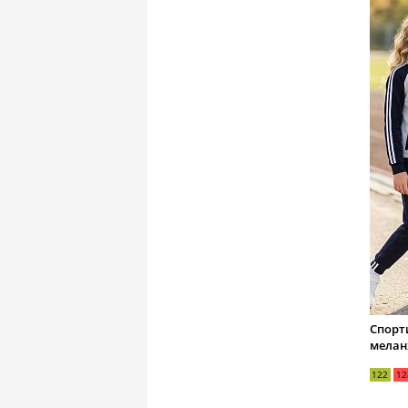
Спорт
мелан
122
12