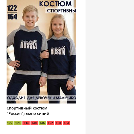
Спортивный костюм
"Россия",темно-синий
122
128
134
140
146
152
158
164