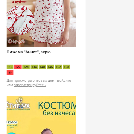
Пижама "Аннет", экрю
116
122
128
134
140
146
152
158
164
Для просмотра оптовых цен -
войдите
или
зарегистрируйтесь