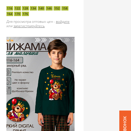
116
122
128
134
140
146
152
158
164
170
176
Для просмотра оптовых цен -
войдите
или
зарегистрируйтесь