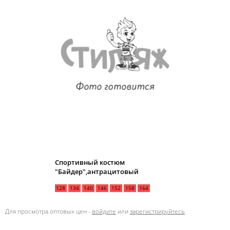
Спортивный костюм
"Байдер",антрацитовый
128
134
140
146
152
158
164
Для просмотра оптовых цен -
войдите
или
зарегистрируйтесь