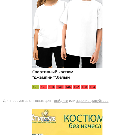
Спортивный костюм
"Джампинг",белый
122
128
134
140
146
152
158
164
Для просмотра оптовых цен -
войдите
или
зарегистрируйтесь