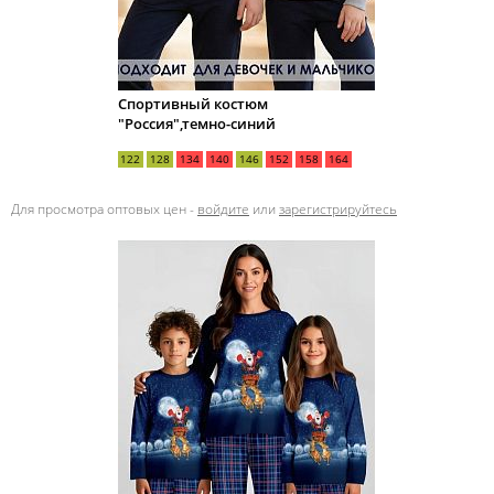
Спортивный костюм
"Россия",темно-синий
122
128
134
140
146
152
158
164
Для просмотра оптовых цен -
войдите
или
зарегистрируйтесь