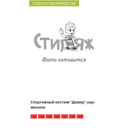
Скоро в производстве
Спортивный костюм "Дамир".кар-
меланж
128
134
140
146
152
158
164