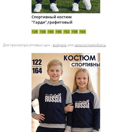
Спортивный костюм
"Гарди",графитовый
128
134
140
146
152
158
164
Для просмотра оптовых цен -
войдите
или
зарегистрируйтесь