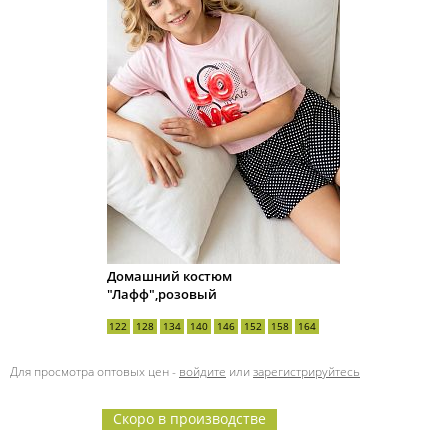
Домашний костюм
"Лафф",розовый
122
128
134
140
146
152
158
164
Для просмотра оптовых цен -
войдите
или
зарегистрируйтесь
Скоро в производстве