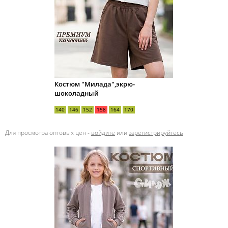
Костюм "Милада",экрю-
шоколадный
140
146
152
158
164
170
Для просмотра оптовых цен -
войдите
или
зарегистрируйтесь