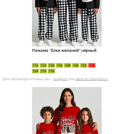
Пижама "Ёлки желаний",чёрный
116
122
128
134
140
146
152
158
164
170
176
Для просмотра оптовых цен -
войдите
или
зарегистрируйтесь