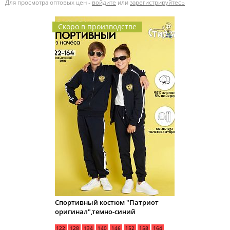
Для просмотра оптовых цен -
войдите
или
зарегистрируйтесь
Скоро в производстве
Спортивный костюм "Патриот
оригинал",темно-синий
122
128
134
140
146
152
158
164