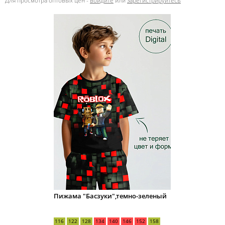
Пижама "Басзуки",темно-зеленый
116
122
128
134
140
146
152
158