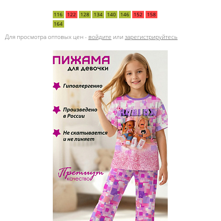
116
122
128
134
140
146
152
158
164
Для просмотра оптовых цен -
войдите
или
зарегистрируйтесь