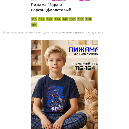
Пижама "Зара и
Ларсон",фиолетовый
116
122
128
134
140
146
152
158
164
Для просмотра оптовых цен -
войдите
или
зарегистрируйтесь