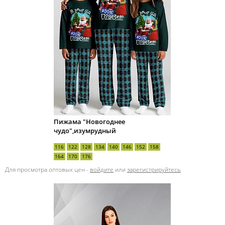
Пижама "Новогоднее
чудо",изумрудный
116
122
128
134
140
146
152
158
164
170
176
Для просмотра оптовых цен -
войдите
или
зарегистрируйтесь