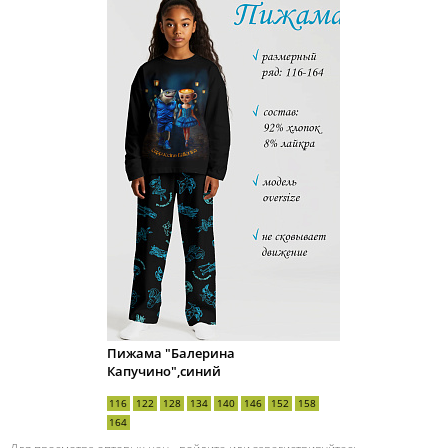
Пижама "Балерина
Капучино",синий
116
122
128
134
140
146
152
158
164
Для просмотра оптовых цен -
войдите
или
зарегистрируйтесь