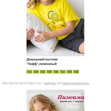
Домашний костюм
"Лафф",лимонный
122
128
134
140
146
152
158
164
Для просмотра оптовых цен -
войдите
или
зарегистрируйтесь