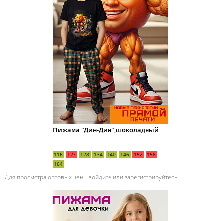
Пижама "Дин-Дин",шоколадный
116
122
128
134
140
146
152
158
164
Для просмотра оптовых цен -
войдите
или
зарегистрируйтесь