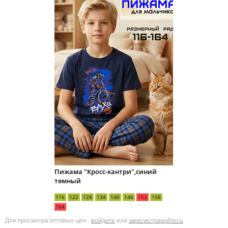
Пижама "Кросс-кантри",синий
темный
116
122
128
134
140
146
152
158
164
Для просмотра оптовых цен -
войдите
или
зарегистрируйтесь