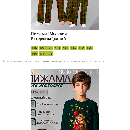
Пижама "Мелодия
Рождества",синий
116
122
128
134
140
146
152
158
164
170
176
Для просмотра оптовых цен -
войдите
или
зарегистрируйтесь