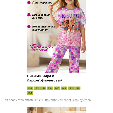
Пижама "Зара и
Ларсон",фиолетовый
116
122
128
134
140
146
152
158
164
Для просмотра оптовых цен -
войдите
или
зарегистрируйтесь