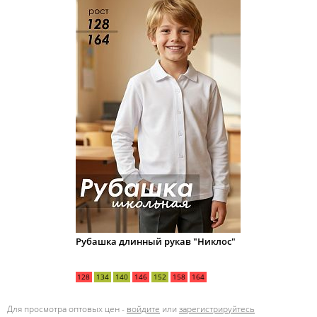
Рубашка длинный рукав "Никлос"
128
134
140
146
152
158
164
Для просмотра оптовых цен -
войдите
или
зарегистрируйтесь