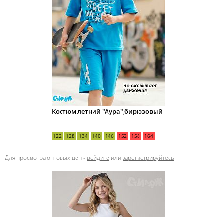
Костюм летний "Аура",бирюзовый
122
128
134
140
146
152
158
164
Для просмотра оптовых цен -
войдите
или
зарегистрируйтесь