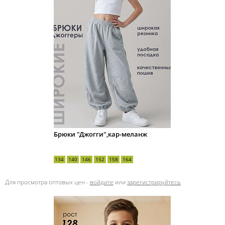
Брюки "Джогги",кар-меланж
134
140
146
152
158
164
Для просмотра оптовых цен -
войдите
или
зарегистрируйтесь