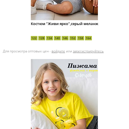
Костюм "Живи ярко",серый меланж
122
128
134
140
146
152
158
164
Для просмотра оптовых цен -
войдите
или
зарегистрируйтесь