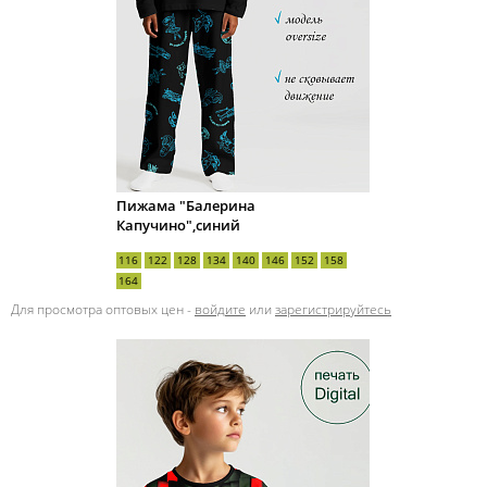
Пижама "Балерина
Капучино",синий
116
122
128
134
140
146
152
158
164
Для просмотра оптовых цен -
войдите
или
зарегистрируйтесь