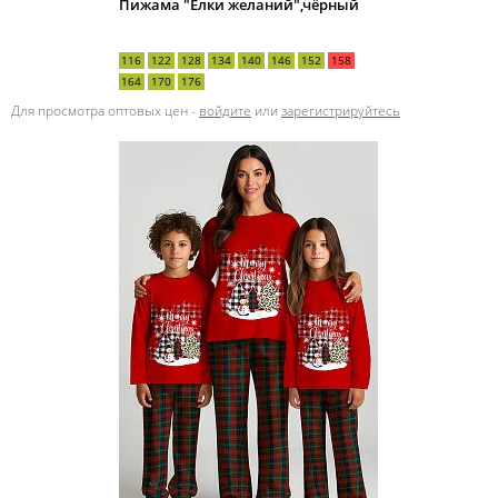
Пижама "Ёлки желаний",чёрный
116
122
128
134
140
146
152
158
164
170
176
Для просмотра оптовых цен -
войдите
или
зарегистрируйтесь