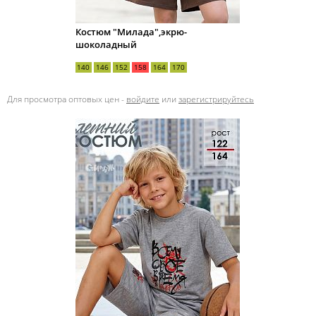
Костюм "Милада",экрю-
шоколадный
140
146
152
158
164
170
Для просмотра оптовых цен -
войдите
или
зарегистрируйтесь