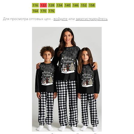
116
122
128
134
140
146
152
158
164
170
176
Для просмотра оптовых цен -
войдите
или
зарегистрируйтесь