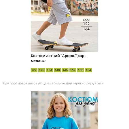
Костюм летний "Арсэль",кар-
меланж
122
128
134
140
146
152
158
164
Для просмотра оптовых цен -
войдите
или
зарегистрируйтесь