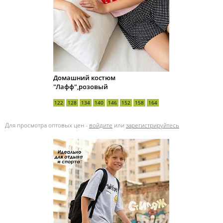
Домашний костюм
"Лафф",розовый
122
128
134
140
146
152
158
164
Для просмотра оптовых цен -
войдите
или
зарегистрируйтесь