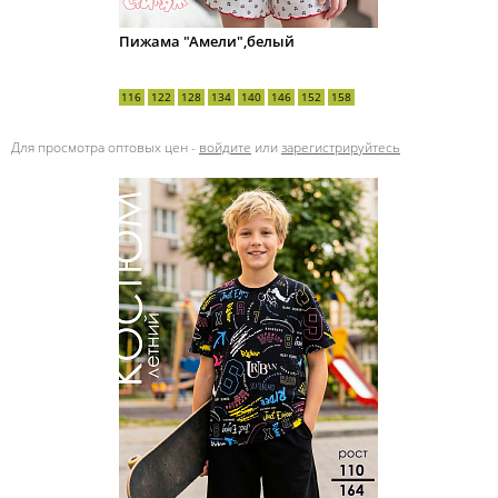
Пижама "Амели",белый
116
122
128
134
140
146
152
158
Для просмотра оптовых цен -
войдите
или
зарегистрируйтесь