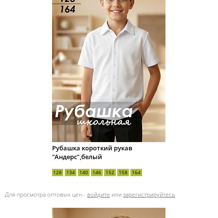
Рубашка короткий рукав
"Андерс",белый
128
134
140
146
152
158
164
Для просмотра оптовых цен -
войдите
или
зарегистрируйтесь