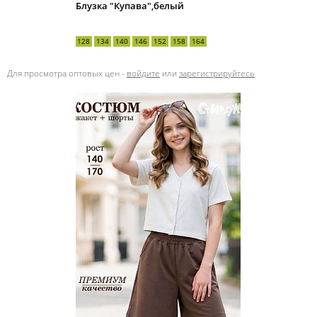
Блузка "Купава",белый
128
134
140
146
152
158
164
Для просмотра оптовых цен -
войдите
или
зарегистрируйтесь