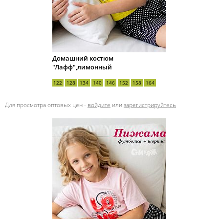
Домашний костюм
"Лафф",лимонный
122
128
134
140
146
152
158
164
Для просмотра оптовых цен -
войдите
или
зарегистрируйтесь