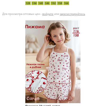
128
134
140
146
152
158
164
Для просмотра оптовых цен -
войдите
или
зарегистрируйтесь