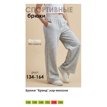
Брюки "Бренд",кар-меланж
134
140
146
152
158
164