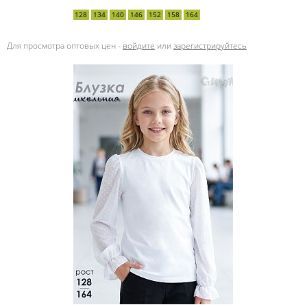
128
134
140
146
152
158
164
Для просмотра оптовых цен -
войдите
или
зарегистрируйтесь