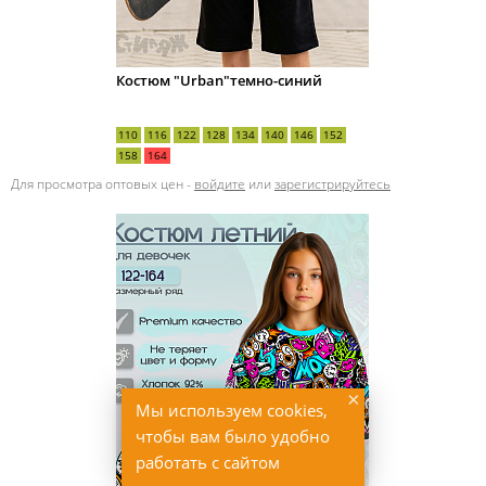
Костюм "Urban"темно-синий
110
116
122
128
134
140
146
152
158
164
Для просмотра оптовых цен -
войдите
или
зарегистрируйтесь
×
Мы используем cookies,
чтобы вам было удобно
работать с сайтом