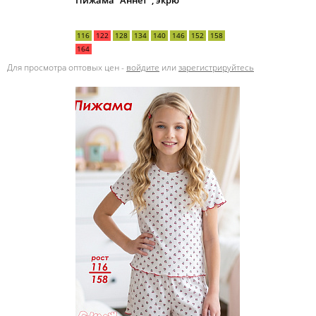
Пижама "Аннет", экрю
116
122
128
134
140
146
152
158
164
Для просмотра оптовых цен -
войдите
или
зарегистрируйтесь