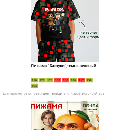
Пижама "Басзуки",темно-зеленый
116
122
128
134
140
146
152
158
164
Для просмотра оптовых цен -
войдите
или
зарегистрируйтесь