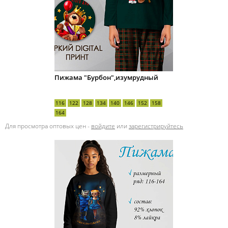
Пижама "Бурбон",изумрудный
116
122
128
134
140
146
152
158
164
Для просмотра оптовых цен -
войдите
или
зарегистрируйтесь