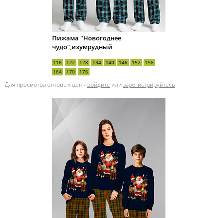
Пижама "Новогоднее
чудо",изумрудный
116
122
128
134
140
146
152
158
164
170
176
Для просмотра оптовых цен -
войдите
или
зарегистрируйтесь