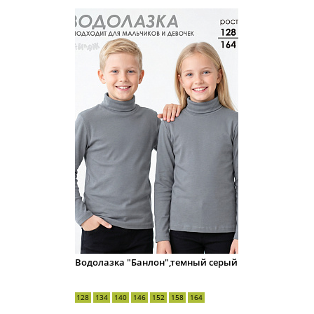
Водолазка "Банлон",темный серый
128
134
140
146
152
158
164