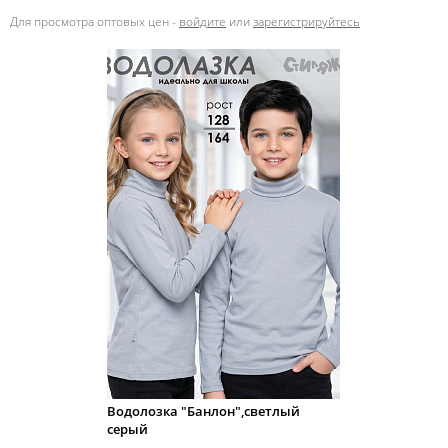
Для просмотра оптовых цен -
войдите
или
зарегистрируйтесь
Водолозка "Банлон",светлый
серый